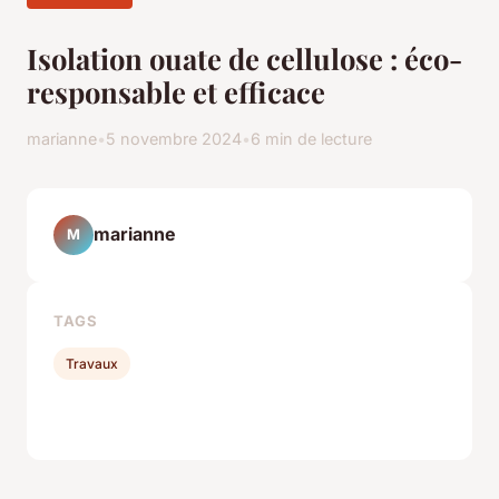
Isolation ouate de cellulose : éco-
responsable et efficace
marianne
•
5 novembre 2024
•
6 min de lecture
marianne
M
TAGS
Travaux